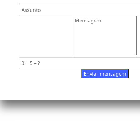
Enviar mensagem
e-mail
parceiros@roddarpneus.com.br