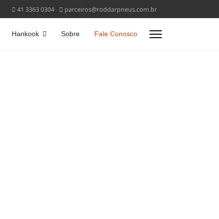
41 3363 0304
parceiros@roddarpneus.com.br
Hankook
Sobre
Fale Conosco