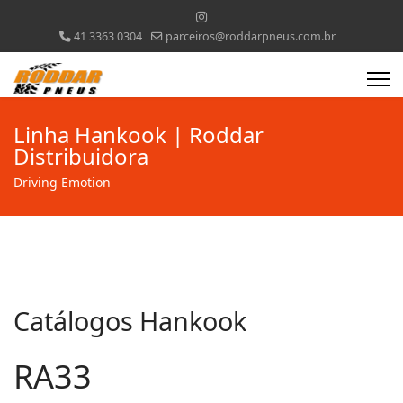
41 3363 0304
parceiros@roddarpneus.com.br
Linha Hankook | Roddar
Distribuidora
Driving Emotion
Catálogos Hankook
RA33